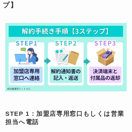
プ】
STEP 1：
加盟店専用窓口
もしくは
営業
担当
へ電話