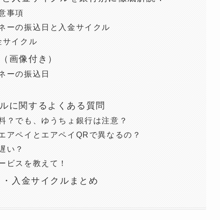
意事項
ネーの振込日と入金サイクル
金サイクル
（画像付き）
ネーの振込日
ルに関するよくある質問
料？でも、ゆうちょ銀行は注意？
エアペイとエアペイQRで異なるの？
遅い？
ービスを教えて！
日・入金サイクルまとめ