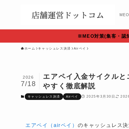
ME
※MEO対策(集客・
ホーム
キャッシュレス決済
Airペイ
エアペイ入金サイクルと
2026
7/18
やすく徹底解説
2025年3月30日
20
キャッシュレス決済
Airペイ
エアペイ（airペイ）
のキャッシュレス決